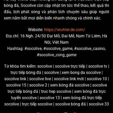
bóng đá, Socolive còn cập nhật tin tức thể thao, kết quả thi
đấu, lịch phát sóng và phân tích chuyên sâu giúp người
xem nắm bắt mọi diễn biến nhanh chóng và chính xác.
Website:
https://eruhter.de.com/
Địa chỉ: 16 Ngh. 24/50 Đại Mỗ, Đai Mễ, Nam Từ Liêm, Hà
Nội, Việt Nam
Hashtag: #socolive, #socolive_game, #socolive_casino,
#socolive_cong_game
Từ khóa tìm kiếm: socolive | socolive trực tiếp | socolive tv |
trực tiếp bóng đá | socolive | xem bong da socolive |
socolive link | socolive live | socolive link mới | socolive 10 |
socolive 15 | socolive 2 | xem bóng đá socolive | socolive
trực tiếp bóng đá | truc tiep socolive | xem bóng đá trực
tuyến socolive | socolive 13 | xem bóng đá trực tiếp
socolive | trực tiếp socolive | socolive bóng đá | socolive 33