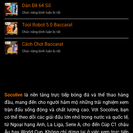
Kép
Dàn Đề 64 Số
Khung
Chức năng bình luận bị tắt
ở
2
Dàn
Ngày
Đề
Tool Robot 5.0 Baccarat
64
Chức năng bình luận bị tắt
ở
Số
Tool
Robot
Cách Chơi Baccarat
5.0
Chức năng bình luận bị tắt
ở
Baccarat
Cách
Chơi
Baccarat
Socolive
là nền tảng trực tiếp bóng đá và thể thao hàng
đầu, mang đến cho người hâm mộ những trải nghiệm xem
trận đấu sống động và chất lượng cao. Với Socolive, bạn
có thể theo dõi các giải đấu lớn nhỏ trong nước và quốc tế,
từ Ngoại hạng Anh, La Liga, Serie A, cho đến Cúp C1 châu
Âu hay World Cup. Không chỉ dừng lại ở việc xem trực tiếp