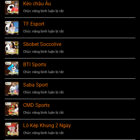
Kèo châu Âu
Chức năng bình luận bị tắt
ở
Kèo
châu
TF Esport
Âu
Chức năng bình luận bị tắt
ở
TF
Esport
Sbobet Soccolive
Chức năng bình luận bị tắt
ở
Sbobet
Soccolive
BTI Sports
Chức năng bình luận bị tắt
ở
BTI
Sports
Saba Sport
Chức năng bình luận bị tắt
ở
Saba
Sport
CMD Sports
Chức năng bình luận bị tắt
ở
CMD
Sports
Lô Kép Khung 2 Ngày
Chức năng bình luận bị tắt
ở
Lô