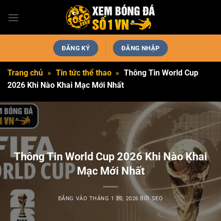
Bỏ
qua
nội
dung
ĐĂNG KÝ
ĐĂNG NHẬP
Trang chủ
»
Tin tức thể thao
»
Thông Tin World Cup
2026 Khi Nào Khai Mạc Mới Nhất
Thông Tin World Cup 2026 Khi Nào Khai
Mạc Mới Nhất
ĐĂNG VÀO
THÁNG 1 20, 2026
BỞI
SEO