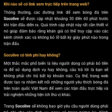
Khi nào sẽ có link xem trực tiếp trên trang web?
Thông thường, các đường link để xem bóng đá trên
Socolive
sẽ được cập nhật khoảng 30 đến 60 phút trước
khi trận đấu diễn ra. Quá trình cập nhật này rất cần thiết vì
nó giúp đảm bảo rằng khán giả có thể truy cập vào các
kênh chính xác và không bỏ lỡ bất kỳ giây phút nào trong
trận đấu.
Socolive có tính phí hay không?
Một thắc mắc phổ biến là liệu người dùng có phải bỏ tiền
ra để sử dụng dịch vụ hay không, câu trả lời là bạn sẽ
không phải chi trả bất kỳ khoản nào. Cụ thể, trang web
được tạo ra nhằm kết nối những người yêu thích bóng đá
trên toàn quốc Việt Nam để xem các trận đấu trực tiếp và
trải nghiệm những tiện ích thú vị khác.
Trang
Socolive
sẽ không bao giờ yêu cầu người dùng phải