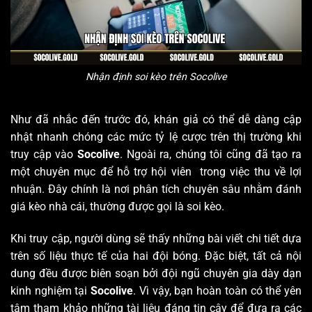
Nhận định soi kèo trên Socolive
Như đã nhắc đến trước đó, khán giả có thể dễ dàng cập
nhật nhanh chóng các mức tỷ lệ cược trên thị trường khi
truy cập vào
Socolive
. Ngoài ra, chúng tôi cũng đã tạo ra
một chuyên mục để hỗ trợ hội viên trong việc thu về lợi
nhuận. Đây chính là nơi phân tích chuyên sâu nhằm đánh
giá kèo nhà cái, thường được gọi là soi kèo.
Khi truy cập, người dùng sẽ thấy những bài viết chi tiết dựa
trên số liệu thực tế của hai đội bóng. Đặc biệt, tất cả nội
dung đều được biên soạn bởi đội ngũ chuyên gia dày dạn
kinh nghiệm tại
Socolive
. Vì vậy, bạn hoàn toàn có thể yên
tâm tham khảo những tài liệu đáng tin cậy để đưa ra các