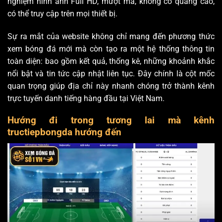
nghiệm hình ảnh Full HD, mượt mà, không có quảng cáo,
có thể truy cập trên mọi thiết bị.
Sự ra mắt của website không chỉ mang đến phương thức
xem bóng đá mới mà còn tạo ra một hệ thống thông tin
toàn diện: bao gồm kết quả, thống kê, những khoảnh khắc
nổi bật và tin tức cập nhật liên tục. Đây chính là cột mốc
quan trọng giúp địa chỉ này nhanh chóng trở thành kênh
trực tuyến danh tiếng hàng đầu tại Việt Nam.
Hướng đi trong tương lai mà kênh
tructiepbongda hướng đến