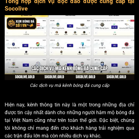
Tổng hợp dịch vụ độc đáo được cung cấp tại
Socolive
Các dịch vụ mà kênh bóng đá cung cấp
Hiện nay, kênh thông tin này là một trong những địa chỉ
được tin cậy nhất dành cho những người hâm mộ bóng đá
tại Việt Nam cũng như trên toàn thế giới. Đặc biệt, chúng
tôi không chỉ mang đến cho khách hàng trải nghiệm qua
các trận đấu lớn mà còn nhiều dịch vụ khác.