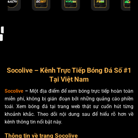
Socolive – Kênh Trực Tiếp Bóng Đá Số #1
Tại Việt Nam
Socolive
–
Một địa điểm để xem bóng trực tiếp hoàn toàn
miễn phí, không bị gián đoạn bởi những quảng cáo phiền
toái
. Xem bóng đá tại trang web thật sự cuốn hút từng
khoảnh khắc. Theo dõi nội dung sau để hiểu rõ hơn về
kênh thông tin nổi bật này.
Thông tin về trang Socolive