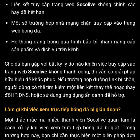
Liên kết truy cập trang web
Socolive
không chính xác
hay đã hết hạn.
Một số trường hợp nhà mạng chặn truy cập vào trang
web bóng đá.
Hệ thống đang trong quá trình bảo trì nhằm nâng cấp
sản phẩm và dịch vụ trên kênh.
Cho dù bạn gặp với bất kỳ lý do nào khiến việc truy cập vào
trang web
Socolive
không thành công, thì vẫn có giải pháp
hữu hiệu để khắc phục. Nếu trường hợp đường link bị chặn,
người dùng có thể tìm kiếm một liên kết thay thế hoặc thay
đổi IP, DNS, hoặc sử dụng ứng dụng ẩn danh để hỗ trợ.
Làm gì khi việc xem trực tiếp bóng đá bị gián đoạn?
Một thắc mắc mà nhiều thành viên Socolive quan tâm là
cách xử lý khi việc xem trực tiếp bóng đá bị giật. Trong
trường hợp này, bạn chỉ cần thực hiện một biện pháp đơn