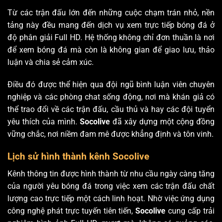
Từ các trận đấu lớn đến những cuộc chạm trán nhỏ, nền
tảng này đều mang đến dịch vụ xem trực tiếp bóng đá ở
độ phân giải Full HD. Hệ thống không chỉ đơn thuần là nơi
để xem bóng đá mà còn là không gian để giao lưu, thảo
luận và chia sẻ cảm xúc.
Điều đó được thể hiện qua đội ngũ bình luận viên chuyên
nghiệp và các phòng chat sống động, nơi mà khán giả có
thể trao đổi về các trận đấu, cầu thủ và hay các đội tuyển
yêu thích của mình.
Socolive
đã xây dựng một cộng đồng
vững chắc, nơi niềm đam mê được khẳng định và tôn vinh.
Lịch sử hình thành kênh Socolive
Kênh thông tin được hình thành từ nhu cầu ngày càng tăng
của người yêu bóng đá trong việc xem các trận đấu chất
lượng cao trực tiếp một cách linh hoạt. Nhờ việc ứng dụng
công nghệ phát trực tuyến tiên tiến,
Socolive
cung cấp trải