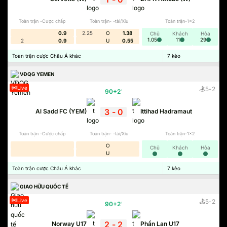
Toàn trận -Cược chấp
Toàn trận- -tài/Xỉu
Toàn trận-1x2
0.9
2.25
O
1.38
Chủ
Khách
Hòa
1.05
11
29
2
0.9
U
0.55
Toàn trận cược Châu Á khác
7
kèo
VĐQG YEMEN
Live
5
-
2
90+2
'
3
-
0
Al Sadd FC (YEM)
Ittihad Hadramaut
Toàn trận -Cược chấp
Toàn trận- -tài/Xỉu
Toàn trận-1x2
O
Chủ
Khách
Hòa
U
Toàn trận cược Châu Á khác
7
kèo
GIAO HỮU QUỐC TẾ
Live
5
-
2
90+2
'
2
-
2
Norway U17
Phần Lan U17