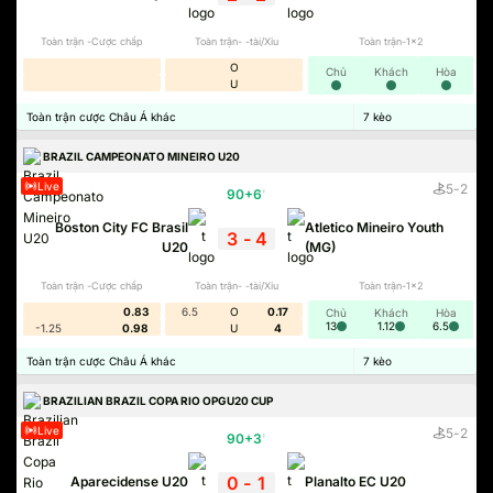
Toàn trận -Cược chấp
Toàn trận- -tài/Xỉu
Toàn trận-1x2
O
Chủ
Khách
Hòa
U
Toàn trận cược Châu Á khác
7
kèo
BRAZIL CAMPEONATO MINEIRO U20
Live
5
-
2
90+6
'
Boston City FC Brasil
Atletico Mineiro Youth
3
-
4
U20
(MG)
Khái niệm tỷ lệ kèo nhà cái tại Socolive
Toàn trận -Cược chấp
Toàn trận- -tài/Xỉu
Toàn trận-1x2
0.83
6.5
O
0.17
Chủ
Khách
Hòa
13
1.12
6.5
-1.25
0.98
U
4
Toàn trận cược Châu Á khác
7
kèo
BRAZILIAN BRAZIL COPA RIO OPGU20 CUP
Live
5
-
2
90+3
'
0
-
1
Aparecidense U20
Planalto EC U20