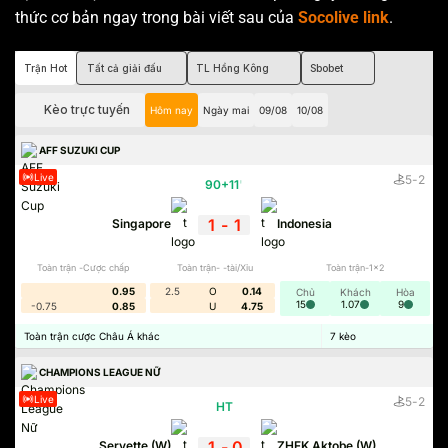
thức cơ bản ngay trong bài viết sau của
Socolive link
.
Trận Hot
Tất cả giải đấu
TL Hồng Kông
Sbobet
Kèo trực tuyến
Hôm nay
Ngày mai
09/08
10/08
AFF SUZUKI CUP
Live
5
-
2
90+11
'
1
-
1
Singapore
Indonesia
Toàn trận -Cược chấp
Toàn trận- -tài/Xỉu
Toàn trận-1x2
0.95
2.5
O
0.14
Chủ
Khách
Hòa
15
1.07
9
-0.75
0.85
U
4.75
Toàn trận cược Châu Á khác
7
kèo
CHAMPIONS LEAGUE NỮ
Live
5
-
2
HT
1
-
0
Servette (W)
ZHFK Aktobe (W)