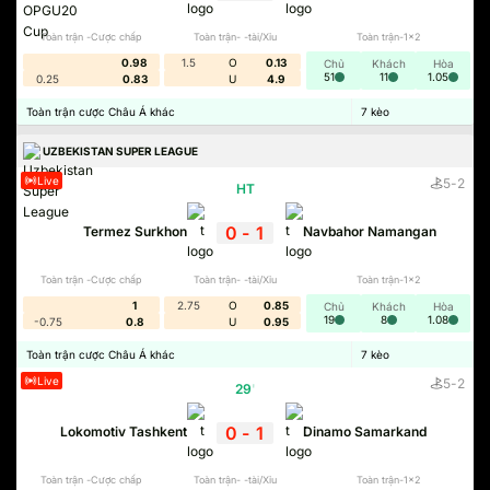
Toàn trận -Cược chấp
Toàn trận- -tài/Xỉu
Toàn trận-1x2
Giới thiệu thông tin sơ lược về kèo nhà cái tại Socolive
0.98
1.5
O
0.13
Chủ
Khách
Hòa
51
11
1.05
0.25
0.83
U
4.9
Tỷ lệ kèo nhà cái
được hiểu là các hệ số được hệ thống
Toàn trận cược Châu Á khác
7
kèo
đưa ra nhằm dự báo kết quả một trận đấu và được dùng
UZBEKISTAN SUPER LEAGUE
làm căn cứ để người chơi đặt cược. Theo đó, những tỷ lệ
Live
5
-
2
HT
này cho phép hội viên đánh giá sự chênh lệch về sức mạnh
giữa hai đội thi đấu, dự đoán xác suất chiến thắng và tính
0
-
1
Termez Surkhon
Navbahor Namangan
tiền thưởng nhận được khi chiến thắng.
Toàn trận -Cược chấp
Toàn trận- -tài/Xỉu
Toàn trận-1x2
Về bản chất, tỷ lệ kèo sẽ phản ánh nhận định của nền tảng
1
2.75
O
0.85
Chủ
Khách
Hòa
19
8
1.08
-0.75
0.8
U
0.95
về xác suất thắng của mỗi đội tham gia. Đồng thời, nó còn
cung cấp một đánh giá khách quan về mức độ cân bằng
Toàn trận cược Châu Á khác
7
kèo
hoặc không cân bằng của trận đấu. Đây là dữ liệu quan
Live
5
-
2
29
'
trọng để mọi người có thể tham khảo trước khi đưa ra bất
0
-
1
Lokomotiv Tashkent
Dinamo Samarkand
kỳ quyết định đầu tư nào.
Toàn trận -Cược chấp
Toàn trận- -tài/Xỉu
Toàn trận-1x2
Việc hiểu rõ tường tận
tỷ lệ kèo nhà cái
sẽ mang lại cho