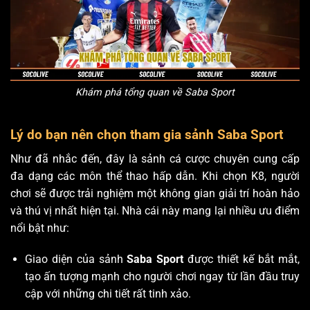
Khám phá tổng quan về Saba Sport
Lý do bạn nên chọn tham gia sảnh Saba Sport
Như đã nhắc đến, đây là sảnh cá cược chuyên cung cấp
đa dạng các môn thể thao hấp dẫn. Khi chọn K8, người
chơi sẽ được trải nghiệm một không gian giải trí hoàn hảo
và thú vị nhất hiện tại. Nhà cái này mang lại nhiều ưu điểm
nổi bật như:
Giao diện của sảnh
Saba Sport
được thiết kế bắt mắt,
tạo ấn tượng mạnh cho người chơi ngay từ lần đầu truy
cập với những chi tiết rất tinh xảo.