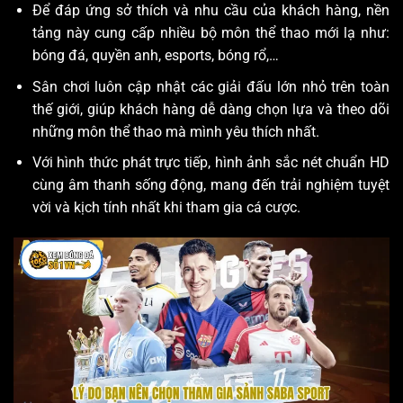
Để đáp ứng sở thích và nhu cầu của khách hàng, nền
tảng này cung cấp nhiều bộ môn thể thao mới lạ như:
bóng đá, quyền anh, esports, bóng rổ,…
Sân chơi luôn cập nhật các giải đấu lớn nhỏ trên toàn
thế giới, giúp khách hàng dễ dàng chọn lựa và theo dõi
những môn thể thao mà mình yêu thích nhất.
Với hình thức phát trực tiếp, hình ảnh sắc nét chuẩn HD
cùng âm thanh sống động, mang đến trải nghiệm tuyệt
vời và kịch tính nhất khi tham gia cá cược.