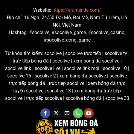
Website:
https://eruhter.de.com/
Địa chỉ: 16 Ngh. 24/50 Đại Mỗ, Đai Mễ, Nam Từ Liêm, Hà
Nội, Việt Nam
Hashtag: #socolive, #socolive_game, #socolive_casino,
#socolive_cong_game
Từ khóa tìm kiếm: socolive | socolive trực tiếp | socolive tv |
trực tiếp bóng đá | socolive | xem bong da socolive |
socolive link | socolive live | socolive link mới | socolive 10 |
socolive 15 | socolive 2 | xem bóng đá socolive | socolive
trực tiếp bóng đá | truc tiep socolive | xem bóng đá trực
tuyến socolive | socolive 13 | xem bóng đá trực tiếp
socolive | trực tiếp socolive | socolive bóng đá | socolive 33