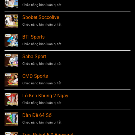
Âu
Chức năng bình luận bị tắt
ở
TF
Esport
Sbobet Soccolive
Chức năng bình luận bị tắt
ở
Sbobet
Soccolive
BTI Sports
Chức năng bình luận bị tắt
ở
BTI
Sports
Saba Sport
Chức năng bình luận bị tắt
ở
Saba
Sport
CMD Sports
Chức năng bình luận bị tắt
ở
CMD
Sports
Lô Kép Khung 2 Ngày
Chức năng bình luận bị tắt
ở
Lô
Kép
Dàn Đề 64 Số
Khung
Chức năng bình luận bị tắt
ở
2
Dàn
Ngày
Đề
Tool Robot 5.0 Baccarat