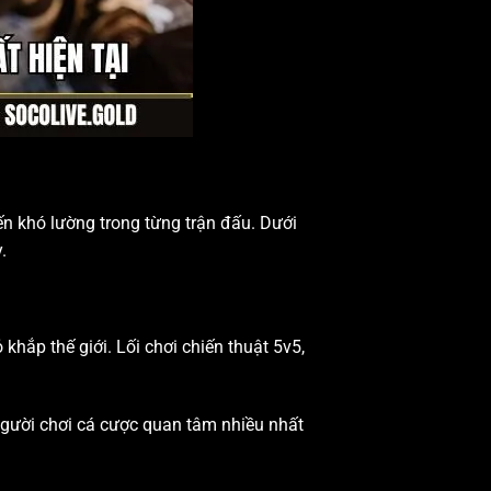
ến khó lường trong từng trận đấu. Dưới
.
hắp thế giới. Lối chơi chiến thuật 5v5,
 người chơi cá cược quan tâm nhiều nhất