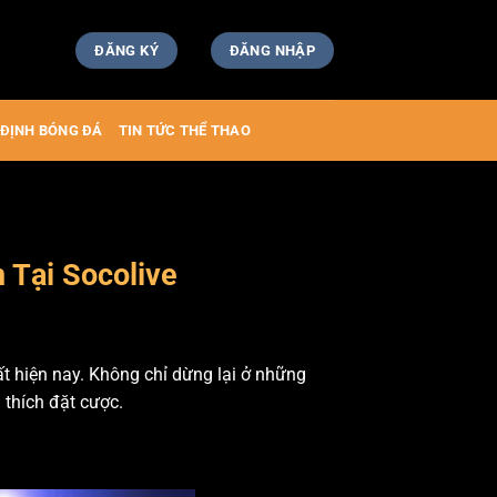
ĐĂNG KÝ
ĐĂNG NHẬP
ĐỊNH BÓNG ĐÁ
TIN TỨC THỂ THAO
 Tại Socolive
t hiện nay. Không chỉ dừng lại ở những
u thích đặt cược.