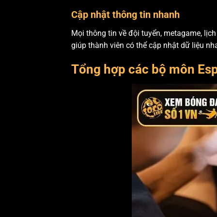
Cập nhật thông tin nhanh
Mọi thông tin về đội tuyển, metagame, lịch
giúp thành viên có thể cập nhật dữ liệu n
Tổng hợp các bộ môn Esp