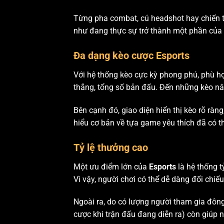
Từng pha combat, cú headshot hay chiến t
như đang thực sự trở thành một phần của t
Đa dạng kèo cược Esports
Với hệ thống kèo cực kỳ phong phú, phù h
thắng, tổng số bản đấu. Đến những kèo nân
Bên cạnh đó, giao diện hiển thị kèo rõ ràng
hiểu cơ bản về tựa game yêu thích đã có t
Tỷ lệ thưởng cao
Một ưu điểm lớn của
Esports
là hệ thống t
Vì vậy, người chơi có thể dễ dàng đối chiế
Ngoài ra, do có lượng người tham gia đông 
cược khi trận đấu đang diễn ra) còn giúp n