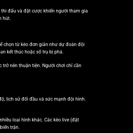
thi đấu và đặt cược khiến người tham gia
 hút.
hể chọn từ kèo đơn giản như dự đoán đội
n kết thúc hoặc số trụ bị phá.
c trở nên thuận tiện. Người chơi chỉ cần
độ, lịch sử đối đầu và sức mạnh đội hình.
hiều loại hình khác. Các kèo live (đặt
biến trận.