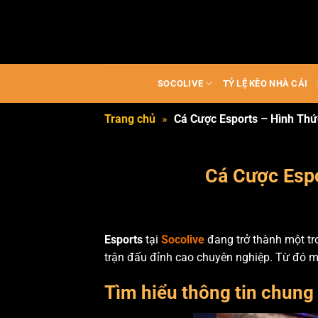
Bỏ
qua
nội
dung
SOCOLIVE
TỶ LỆ KÈO NHÀ CÁI
Trang chủ
»
Cá Cược Esports – Hình Thứ
Cá Cược Espo
Esports
tại
Socolive
đang trở thành một tr
trận đấu đỉnh cao chuyên nghiệp. Từ đó mở 
Tìm hiểu thông tin chung