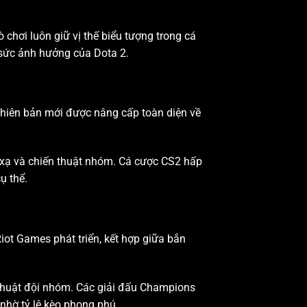
 chơi luôn giữ vị thế biểu tượng trong cá
o sức ảnh hưởng của Dota 2.
phiên bản mới được nâng cấp toàn diện về
n xạ và chiến thuật nhóm. Cá cược CS2 hấp
ụ thể.
Riot Games phát triển, kết hợp giữa bắn
 thuật đội nhóm. Các giải đấu Champions
nhờ tỷ lệ kèo phong phú.