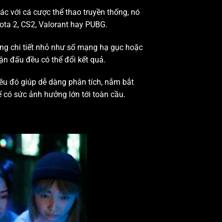
hác với cá cược thể thao truyền thống, nó
ota 2, CS2, Valorant hay PUBG.
ững chi tiết nhỏ như số mạng hạ gục hoặc
ận đấu đều có thể đổi kết quả.
iều đó giúp dễ dàng phân tích, nắm bắt
ế có sức ảnh hưởng lớn tới toàn cầu.