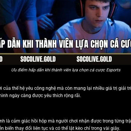
Ưu điểm hấp dẫn khi thành viên lựa chọn cá cược Esports
 của thế hệ yêu công nghệ mà còn mang lại nhiều giá trị giải tr
hình ngày càng được yêu thích rộng rãi.
nh là cảm giác hồi hộp mà người chơi nhận được trong từng trận
biến thay đổi liên tục và có thể lật kèo chỉ trong vài giây.