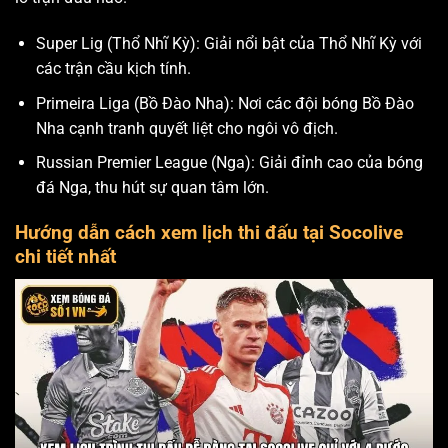
Super Lig (Thổ Nhĩ Kỳ): Giải nổi bật của Thổ Nhĩ Kỳ với
các trận cầu kịch tính.
Primeira Liga (Bồ Đào Nha): Nơi các đội bóng Bồ Đào
Nha cạnh tranh quyết liệt cho ngôi vô địch.
Russian Premier League (Nga): Giải đỉnh cao của bóng
đá Nga, thu hút sự quan tâm lớn.
Hướng dẫn cách xem lịch thi đấu tại Socolive
chi tiết nhất