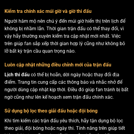
Kiểm tra chính xác múi giờ và giờ thi đấu
Người hâm mộ nên chú ý đến múi giờ hiển thị trên lịch để
không bị nhầm lẫn. Thời gian trận đấu có thể thay đổi, vì
vậy hãy thường xuyên kiểm tra cập nhật mới nhất. Việc
trên giúp fan sắp xếp thời gian hợp lý cũng như không bỏ
lỡ bất kỳ trận cầu quan trọng nào.
Luôn cập nhật những điều chỉnh mới của trận đấu
Lịch thi đấu
có thể bị hoãn, dời ngày hoặc thay đổi địa
điểm. Trang tin cung cấp các thông báo và nhắc nhở để
người dùng cập nhật kịp thời. Điều đó giúp fan tránh bị bất
ngờ cũng như lên kế hoạch xem trận đấu chính xác.
Sử dụng bộ lọc theo giải đấu hoặc đội bóng
Khi tìm kiếm các trận đấu yêu thích, hãy tận dụng bộ lọc
theo giải, đội bóng hoặc ngày thi. Tính năng trên giúp tiết