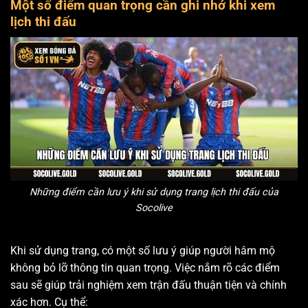
Một số điểm quan trọng cần ghi nhớ khi xem
lịch thi đấu
Những điểm cần lưu ý khi sử dụng trang lịch thi đấu của
Socolive
Khi sử dụng trang, có một số lưu ý giúp người hâm mộ
không bỏ lỡ thông tin quan trọng. Việc nắm rõ các điểm
sau sẽ giúp trải nghiệm xem trận đấu thuận tiện và chính
xác hơn. Cụ thể: