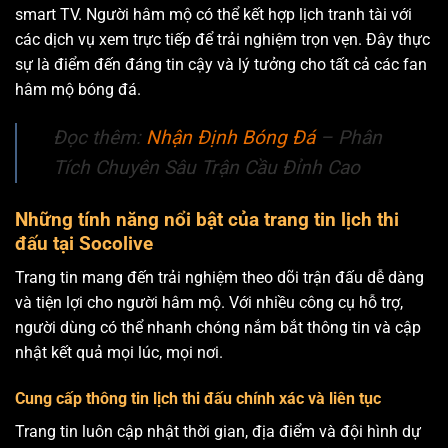
smart TV. Người hâm mộ có thể kết hợp lịch tranh tài với
các dịch vụ xem trực tiếp để trải nghiệm trọn vẹn. Đây thực
sự là điểm đến đáng tin cậy và lý tưởng cho tất cả các fan
hâm mộ bóng đá.
Đọc thêm:
Nhận Định Bóng Đá
– Phân
Tích Chuyên Sâu Trận Cầu Đỉnh Cao
Những tính năng nổi bật của trang tin lịch thi
đấu tại Socolive
Trang tin mang đến trải nghiệm theo dõi trận đấu dễ dàng
và tiện lợi cho người hâm mộ. Với nhiều công cụ hỗ trợ,
người dùng có thể nhanh chóng nắm bắt thông tin và cập
nhật kết quả mọi lúc, mọi nơi.
Cung cấp thông tin lịch thi đấu chính xác và liên tục
Trang tin luôn cập nhật thời gian, địa điểm và đội hình dự