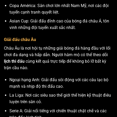
Copa América: Sân chơi lớn nhất Nam Mỹ, nơi các đội
tuyển cạnh tranh quyết liệt.
Asian Cup: Giải đấu đỉnh cao của bóng đá châu Á, tôn
vinh những đội tuyển xuất sắc nhất.
Giải đấu châu Âu
Châu Âu là nơi hội tụ những giải bóng đá hàng đầu với lối
chơi đa dạng và hấp dẫn. Người hâm mộ có thể theo dõi
lịch thi đấu
cùng kết quả trực tiếp để không bỏ lỡ bất kỳ
trận cầu nào.
Ngoại hạng Anh: Giải đấu sôi động với các câu lạc bộ
mạnh và nhịp độ thi đấu cao.
La Liga: Nơi các siêu sao thế giới thể hiện kỹ thuật điêu
luyện trên sân cỏ.
Serie A: Giải nổi tiếng với chiến thuật chặt chẽ và các