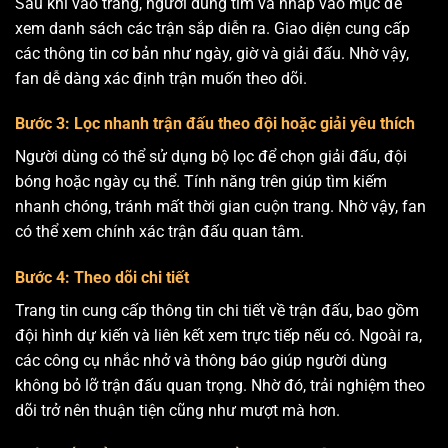
Sau khi vào trang, người dùng tìm và nhấp vào mục để
xem danh sách các trận sắp diễn ra. Giao diện cung cấp
các thông tin cơ bản như ngày, giờ và giải đấu. Nhờ vậy,
fan dễ dàng xác định trận muốn theo dõi.
Bước 3: Lọc nhanh trận đấu theo đội hoặc giải yêu thích
Người dùng có thể sử dụng bộ lọc để chọn giải đấu, đội
bóng hoặc ngày cụ thể. Tính năng trên giúp tìm kiếm
nhanh chóng, tránh mất thời gian cuộn trang. Nhờ vậy, fan
có thể xem chính xác trận đấu quan tâm.
Bước 4: Theo dõi chi tiết
Trang tin cung cấp thông tin chi tiết về trận đấu, bao gồm
đội hình dự kiến và liên kết xem trực tiếp nếu có. Ngoài ra,
các công cụ nhắc nhở và thông báo giúp người dùng
không bỏ lỡ trận đấu quan trọng. Nhờ đó, trải nghiệm theo
dõi trở nên thuận tiện cũng như mượt mà hơn.