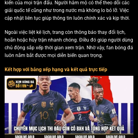
kiến của mọi trận đấu. Người hâm mộ có thể theo dõi các
giải quốc tế cũng như trong nước mà không lo bỏ lỡ. Việc
cập nhật liên tục giúp thông tin luôn chính xác và kịp thời.
Ngoài việc liệt kê lịch, trang còn thông báo thay đổi lịch,
hoãn hoặc hủy trận nhanh chóng. Điều đó giúp người dùng
chủ động sắp xếp thời gian xem trận. Nhờ vậy, fan bóng đá
luôn nắm bắt được mọi diễn biến quan trọng.
Kết hợp với bảng xếp hạng và kết quả trực tiếp