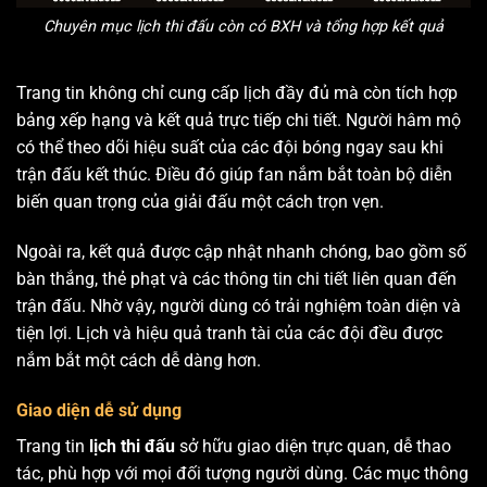
Chuyên mục lịch thi đấu còn có BXH và tổng hợp kết quả
Trang tin không chỉ cung cấp lịch đầy đủ mà còn tích hợp
bảng xếp hạng và kết quả trực tiếp chi tiết. Người hâm mộ
có thể theo dõi hiệu suất của các đội bóng ngay sau khi
trận đấu kết thúc. Điều đó giúp fan nắm bắt toàn bộ diễn
biến quan trọng của giải đấu một cách trọn vẹn.
Ngoài ra, kết quả được cập nhật nhanh chóng, bao gồm số
bàn thắng, thẻ phạt và các thông tin chi tiết liên quan đến
trận đấu. Nhờ vậy, người dùng có trải nghiệm toàn diện và
tiện lợi. Lịch và hiệu quả tranh tài của các đội đều được
nắm bắt một cách dễ dàng hơn.
Giao diện dễ sử dụng
Trang tin
lịch thi đấu
sở hữu giao diện trực quan, dễ thao
tác, phù hợp với mọi đối tượng người dùng. Các mục thông