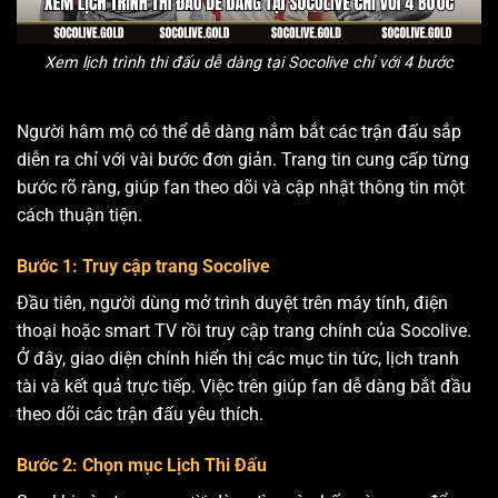
Xem lịch trình thi đấu dễ dàng tại Socolive chỉ với 4 bước
Người hâm mộ có thể dễ dàng nắm bắt các trận đấu sắp
diễn ra chỉ với vài bước đơn giản. Trang tin cung cấp từng
bước rõ ràng, giúp fan theo dõi và cập nhật thông tin một
cách thuận tiện.
Bước 1: Truy cập trang Socolive
Đầu tiên, người dùng mở trình duyệt trên máy tính, điện
thoại hoặc smart TV rồi truy cập trang chính của Socolive.
Ở đây, giao diện chính hiển thị các mục tin tức, lịch tranh
tài và kết quả trực tiếp. Việc trên giúp fan dễ dàng bắt đầu
theo dõi các trận đấu yêu thích.
Bước 2: Chọn mục Lịch Thi Đấu