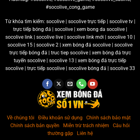
#socolive_cong_game
Từ khóa tìm kiếm: socolive | socolive trực tiếp | socolive tv |
trực tiếp bóng đá | socolive | xem bong da socolive |
socolive link | socolive live | socolive link mới | socolive 10 |
socolive 15 | socolive 2 | xem bóng đá socolive | socolive
trực tiếp bóng đá | truc tiep socolive | xem bóng đá trực
tuyến socolive | socolive 13 | xem bóng đá trực tiếp
socolive | trực tiếp socolive | socolive bóng đá | socolive 33
Về chúng tôi
Điều khoản sử dụng
Chính sách bảo mật
Chính sách bản quyền
Miễn trừ trách nhiệm
Câu hỏi
thường gặp
Liên hệ