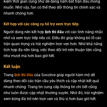
kiệm thời gian cũng như dễ dàng nắm bắt trận đấu mong
muốn. Nhờ vậy, fan có thể theo dõi thông tin chính xác và
nhanh chóng hơn.
Kết hợp với các công cụ hỗ trợ xem trực tiếp
Người dùng nên kết hợp
lịch thi đấu
với các tính năng nhắc
nhở và xem trực tiếp nếu có. Điều đó giúp không bỏ lỡ các
trận quan trọng và trải nghiệm trọn vẹn hơn. Nhờ khả năng
tích hợp đa nền tảng, việc theo dõi trở nên thuận tiện cũng
như mượt mà hơn bao giờ hết.
Kết luận
Trang
lịch thi đấu
của Socolive giúp người hâm mộ dễ
dàng theo dõi các trận cầu yêu thích và cập nhật kết quả
nhanh chóng. Trang tin cung cấp thông tin chi tiết cũng
như luôn được cập nhật thường xuyên. Nhờ đó, trải nghiệm
xem bóng đá trở nên trọn vẹn và thú vị hơn bao giờ hết.