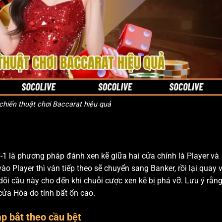
chiến thuật chơi Baccarat hiệu quả
 1-1 là phương pháp đánh xen kẽ giữa hai cửa chính là Player và
ào Player thì ván tiếp theo sẽ chuyển sang Banker, rồi lại quay 
o dõi cầu này cho đến khi chuỗi cược xen kẽ bị phá vỡ. Lưu ý rằn
ửa Hòa do tính bất ổn cao.
p bắt theo cầu bệt