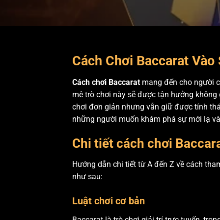
Cách Chơi Baccarat Vào
Cách chơi Baccarat
mang đến cho người ch
mê trò chơi này sẽ được tận hưởng không gi
chơi đơn giản nhưng vẫn giữ được tính th
những người muốn khám phá sự mới lạ và 
Chi tiết cách chơi Baccar
Hướng dẫn chi tiết từ A đến Z về cách th
như sau:
Luật chơi cơ bản
Baccarat là trò chơi giải trí trực tuyến, tr