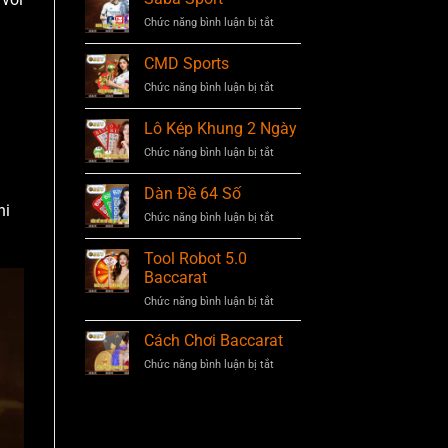
Chức năng bình luận bị tắt
ở
Saba
Sport
CMD Sports
Chức năng bình luận bị tắt
ở
CMD
Sports
Lô Kép Khung 2 Ngày
Chức năng bình luận bị tắt
ở
Lô
Kép
Dàn Đề 64 Số
Khung
hi
Chức năng bình luận bị tắt
ở
2
Dàn
Ngày
Đề
Tool Robot 5.0
64
Baccarat
Số
Chức năng bình luận bị tắt
ở
Tool
Robot
Cách Chơi Baccarat
5.0
Chức năng bình luận bị tắt
ở
Baccarat
Cách
Chơi
Baccarat