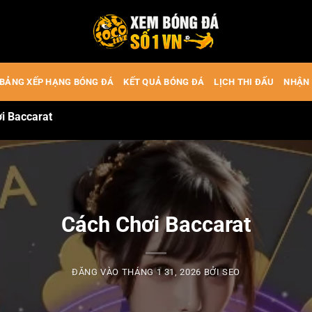
BẢNG XẾP HẠNG BÓNG ĐÁ
KẾT QUẢ BÓNG ĐÁ
LỊCH THI ĐẤU
NHẬN 
i Baccarat
Cách Chơi Baccarat
ĐĂNG VÀO
THÁNG 1 31, 2026
BỞI
SEO