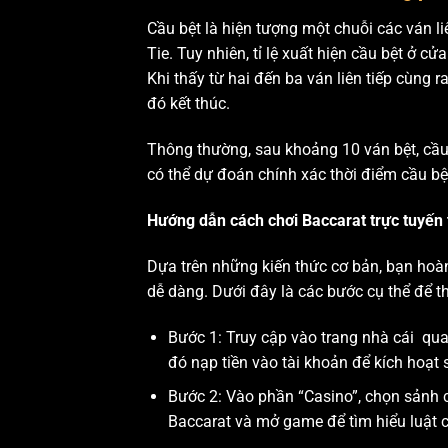
Cầu bệt là hiện tượng một chuỗi các ván liê
Tie. Tuy nhiên, tỉ lệ xuất hiện cầu bệt ở cử
Khi thấy từ hai đến ba ván liên tiếp cùng 
đó kết thúc.
Thông thường, sau khoảng 10 ván bệt, cầu
có thể dự đoán chính xác thời điểm cầu bệt
Hướng dẫn cách chơi Baccarat trực tuyến
Dựa trên những kiến thức cơ bản, bạn hoàn
dễ dàng. Dưới đây là các bước cụ thể để 
Bước 1: Truy cập vào trang nhà cái qua
đó nạp tiền vào tài khoản để kích hoạt 
Bước 2: Vào phần “Casino”, chọn sảnh 
Baccarat và mở game để tìm hiểu luật c