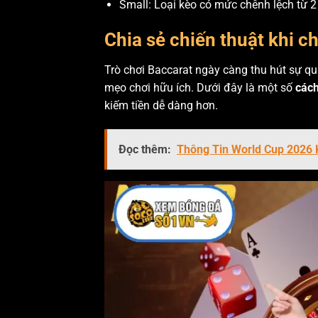
Small: Loại kèo có mức chênh lệch từ 2 
Chia sẻ chiến thuật khi c
Trò chơi Baccarat ngày càng thu hút sự qu
mẹo chơi hữu ích. Dưới đây là một số
cách
kiếm tiền dễ dàng hơn.
Đọc thêm:
Thông Tin World Cup 2026 