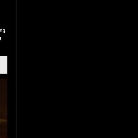
ững
à