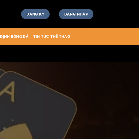
ĐĂNG KÝ
ĐĂNG NHẬP
ĐỊNH BÓNG ĐÁ
TIN TỨC THỂ THAO