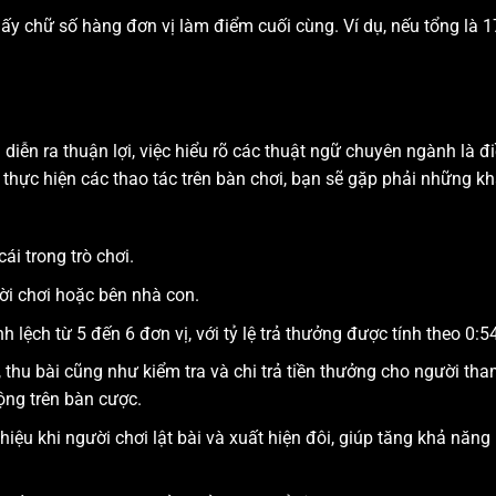
lấy chữ số hàng đơn vị làm điểm cuối cùng. Ví dụ, nếu tổng là 1
 diễn ra thuận lợi, việc hiểu rõ các thuật ngữ chuyên ngành là đ
à thực hiện các thao tác trên bàn chơi, bạn sẽ gặp phải những kh
ái trong trò chơi.
ời chơi hoặc bên nhà con.
 lệch từ 5 đến 6 đơn vị, với tỷ lệ trả thưởng được tính theo 0:54
, thu bài cũng như kiểm tra và chi trả tiền thưởng cho người th
ộng trên bàn cược.
hiệu khi người chơi lật bài và xuất hiện đôi, giúp tăng khả năng