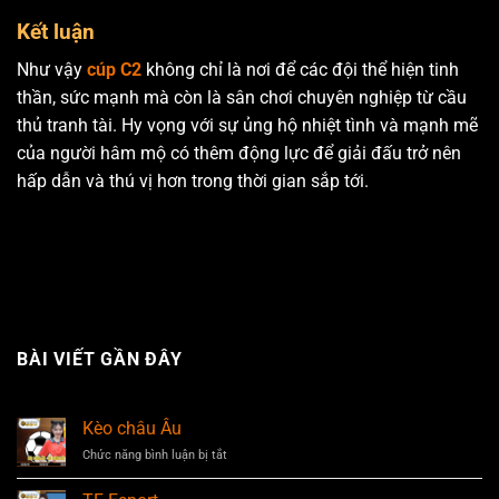
Kết luận
Như vậy
cúp C2
không chỉ là nơi để các đội thể hiện tinh
thần, sức mạnh mà còn là sân chơi chuyên nghiệp từ cầu
thủ tranh tài. Hy vọng với sự ủng hộ nhiệt tình và mạnh mẽ
của người hâm mộ có thêm động lực để giải đấu trở nên
hấp dẫn và thú vị hơn trong thời gian sắp tới.
BÀI VIẾT GẦN ĐÂY
Kèo châu Âu
Chức năng bình luận bị tắt
ở
Kèo
châu