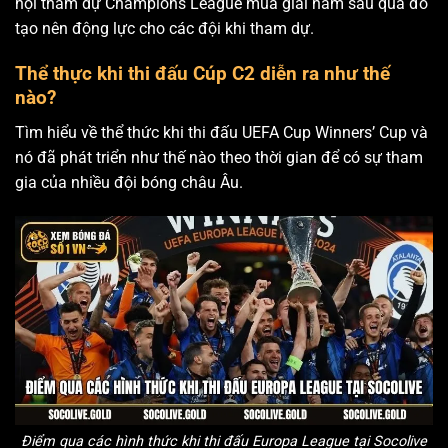
hội tham dự Champions League mùa giải năm sau qua đó
tạo nên động lực cho các đội khi tham dự.
Thể thực khi thi đấu Cúp C2 diễn ra như thế
nào?
Tìm hiểu về thể thức khi thi đấu UEFA Cup Winners’ Cup và
nó đã phát triển như thế nào theo thời gian để có sự tham
gia của nhiều đội bóng châu Âu.
Điểm qua các hình thức khi thi đấu Europa League tại Socolive