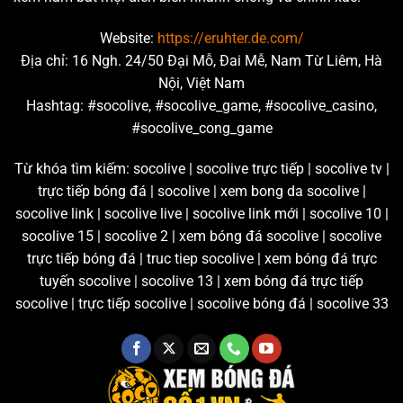
Website:
https://eruhter.de.com/
Địa chỉ: 16 Ngh. 24/50 Đại Mỗ, Đai Mễ, Nam Từ Liêm, Hà
Nội, Việt Nam
Hashtag: #socolive, #socolive_game, #socolive_casino,
#socolive_cong_game
Từ khóa tìm kiếm: socolive | socolive trực tiếp | socolive tv |
trực tiếp bóng đá | socolive | xem bong da socolive |
socolive link | socolive live | socolive link mới | socolive 10 |
socolive 15 | socolive 2 | xem bóng đá socolive | socolive
trực tiếp bóng đá | truc tiep socolive | xem bóng đá trực
tuyến socolive | socolive 13 | xem bóng đá trực tiếp
socolive | trực tiếp socolive | socolive bóng đá | socolive 33