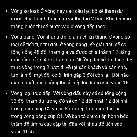
Vòng sơ loại: Ở vòng này các câu lạc bộ sẽ tham dự
được chia thành từng cặp và thi đấu 2 trận. Khi đội nào
thắng cuộc thì sẽ bước vào ở vòng tiếp theo.
Vòng bảng: Với những đội giành chiến thắng ở vòng sơ
loại sẽ tiếp tục thi đấu ở vòng bảng. Về giải đấu sẽ có
tổng cộng 48 đội tham gia và được chia thành 12 bảng,
mỗi bảng gồm 4 đội tranh tài. Những đội sẽ thi theo thể
thức vòng trong 2 lượt đi về tại sân khách và sân nhà,
tức là mỗi một đội có 6 trận gặp 3 đội còn lại. Đôi nào
giành nhất nhì ở bảng thì sẽ tiếp tục bước vào vòng 16.
Vòng loại trực tiếp: Với vòng đấu này sẽ có tổng cộng
33 đội tham dự, trong đó sẽ có 12 đội nhất, 12 đội nhì
trong bảng
cúp C2
và có 8 đội xếp thứ hạng thứ ba
trong vòng bảng cúp C1. Về ban tổ chức tiếp hành bốc
thăm để tìm ra các cặp thi đấu với nhau để tiến vào
vòng 16 đội.