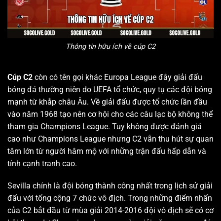
Thông tin hữu ích về cúp C2
Cúp C2
còn có tên gọi khác Europa League đây giải đấu
bóng đá thường niên do UEFA tổ chức, quy tụ các đội bóng
mạnh từ khắp châu Âu. Về giải đấu được tổ chức lần đầu
vào năm 1968 tạo nên cơ hội cho các câu lạc bộ không thể
tham gia Champions League. Tuy không được đánh giá
cao như Champions League nhưng C2 vẫn thu hút sự quan
tâm lớn từ người hâm mộ với những trận đấu hấp dẫn và
tính cạnh tranh cao.
Sevilla chính là đội bóng thành công nhất trong lịch sử giải
đấu với tổng cộng 7 chức vô địch. Trong những điểm nhấn
của C2 bắt đầu từ mùa giải 2014-2016 đội vô địch sẽ có cơ