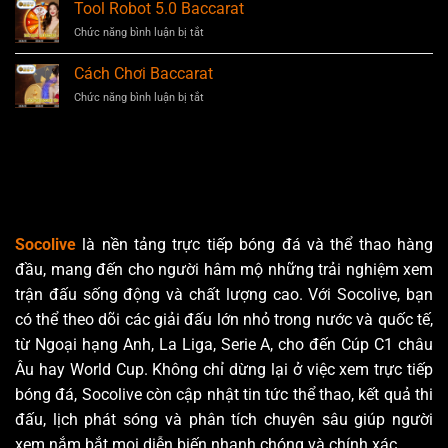
Đề
Tool Robot 5.0 Baccarat
64
Chức năng bình luận bị tắt
ở
Số
Tool
Robot
Cách Chơi Baccarat
5.0
Chức năng bình luận bị tắt
ở
Baccarat
Cách
Chơi
Baccarat
Socolive
là nền tảng trực tiếp bóng đá và thể thao hàng
đầu, mang đến cho người hâm mộ những trải nghiệm xem
trận đấu sống động và chất lượng cao. Với Socolive, bạn
có thể theo dõi các giải đấu lớn nhỏ trong nước và quốc tế,
từ Ngoại hạng Anh, La Liga, Serie A, cho đến Cúp C1 châu
Âu hay World Cup. Không chỉ dừng lại ở việc xem trực tiếp
bóng đá, Socolive còn cập nhật tin tức thể thao, kết quả thi
đấu, lịch phát sóng và phân tích chuyên sâu giúp người
xem nắm bắt mọi diễn biến nhanh chóng và chính xác.