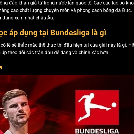
ông đảo khán giả từ trong nước lẫn quốc tế. Các câu lạc bộ kh
n nâng cao chất lượng chuyên môn và phong cách bóng đá Đức.
đá đáng xem nhất châu Âu.
c áp dụng tại Bundesliga là gì
ó lẽ sẽ thắc mắc thể thức thi đấu hiện tại của giải này là gì. Hi
giúp theo dõi các trận đấu dễ dàng và chính xác hơn.
a