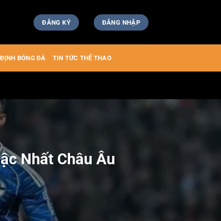
ĐĂNG KÝ
ĐĂNG NHẬP
ĐỊNH BÓNG ĐÁ
TIN TỨC THỂ THAO
Bậc Nhất Châu Âu