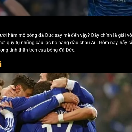
người hâm mộ bóng đá Đức say mê đến vậy? Đây chính là giải vô
 nơi quy tụ những câu lạc bộ hàng đầu châu Âu. Hôm nay, hãy 
ượng tinh thần trên của bóng đá Đức.
ì