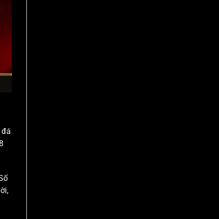
i đá
8
 Số
ời,