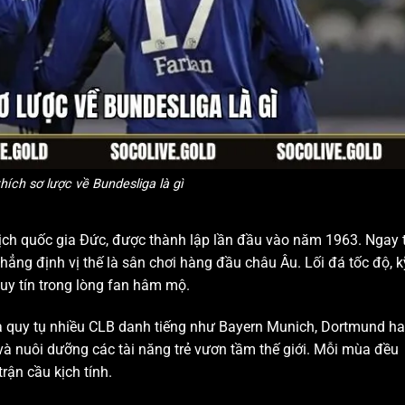
thích sơ lược về Bundesliga là gì
địch quốc gia Đức, được thành lập lần đầu vào năm 1963. Ngay 
ng định vị thế là sân chơi hàng đầu châu Âu. Lối đá tốc độ, k
 uy tín trong lòng fan hâm mộ.
ga quy tụ nhiều CLB danh tiếng như Bayern Munich, Dortmund h
 và nuôi dưỡng các tài năng trẻ vươn tầm thế giới. Mỗi mùa đều
rận cầu kịch tính.